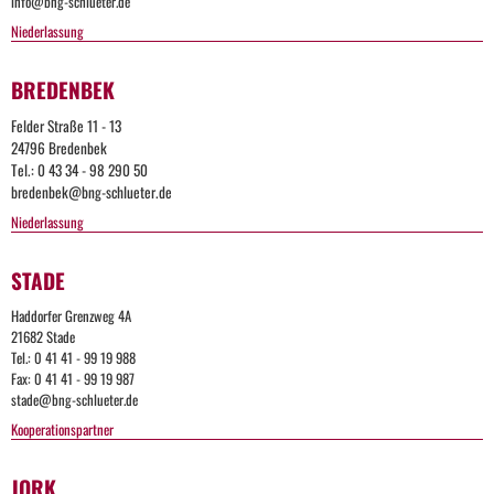
info@bng-schlueter.de
Niederlassung
BREDENBEK
Felder Straße 11 - 13
24796 Bredenbek
Tel.: 0 43 34 - 98 290 50
bredenbek@bng-schlueter.de
Niederlassung
Too
STADE
Many
Haddorfer Grenzweg 4A
21682 Stade
Request
Tel.: 0 41 41 - 99 19 988
Fax: 0 41 41 - 99 19 987
stade@bng-schlueter.de
The
Kooperationspartner
user
has
sent
JORK
too