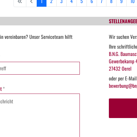
1
2
3
4
5
6
7
8
9
10
STELLENANGE
in vereinbaren? Unser Serviceteam hilft
Wir suchen Ver
Ihre schriftlic
B.N.G. Baumasc
*
Gewerbekamp 
27432 Oerel
oder per E-Mail
bewerbung@bng
t
*