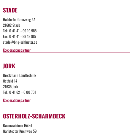
Too
STADE
Many
Haddorfer Grenzweg 4A
21682 Stade
Request
Tel.: 0 41 41 - 99 19 988
Fax: 0 41 41 - 99 19 987
stade@bng-schlueter.de
The
Kooperationspartner
user
has
sent
JORK
too
many
Brockmann Landtechnik
requests
Ostfeld 14
in a
21635 Jork
given
Tel.: 0 41 62 – 6 00 751
amount
Too
of time.
Kooperationspartner
Many
OSTERHOLZ-SCHARMBECK
Requests
Apache
Too
Baumaschinen Hölzel
Server
Garlstedter Kirchweg 59
at