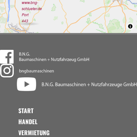
www.bng-
schlueter.de
Port
443
START
HANDEL
VERMIETUNG