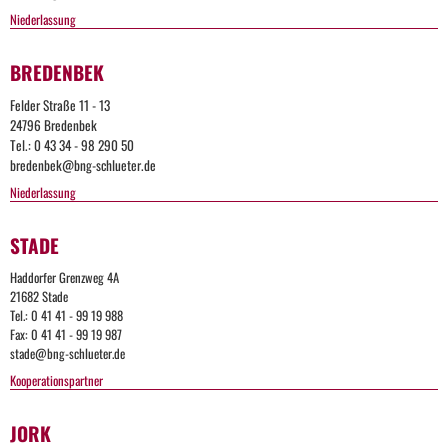
Niederlassung
BREDENBEK
Felder Straße 11 - 13
24796 Bredenbek
Tel.: 0 43 34 - 98 290 50
bredenbek@bng-schlueter.de
Niederlassung
Too
STADE
Many
Haddorfer Grenzweg 4A
21682 Stade
Request
Tel.: 0 41 41 - 99 19 988
Fax: 0 41 41 - 99 19 987
stade@bng-schlueter.de
The
Kooperationspartner
user
has
sent
JORK
too