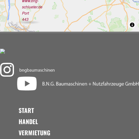
www.bng-
schlueter.de
Port
443
START
HANDEL
VERMIETUNG