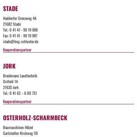
Too
STADE
Many
Haddorfer Grenzweg 4A
21682 Stade
Request
Tel.: 0 41 41 - 99 19 988
Fax: 0 41 41 - 99 19 987
stade@bng-schlueter.de
The
Kooperationspartner
user
has
sent
JORK
too
many
Brockmann Landtechnik
requests
Ostfeld 14
in a
21635 Jork
given
Tel.: 0 41 62 – 6 00 751
amount
Too
of time.
Kooperationspartner
Many
OSTERHOLZ-SCHARMBECK
Requests
Apache
Too
Baumaschinen Hölzel
Server
Garlstedter Kirchweg 59
at