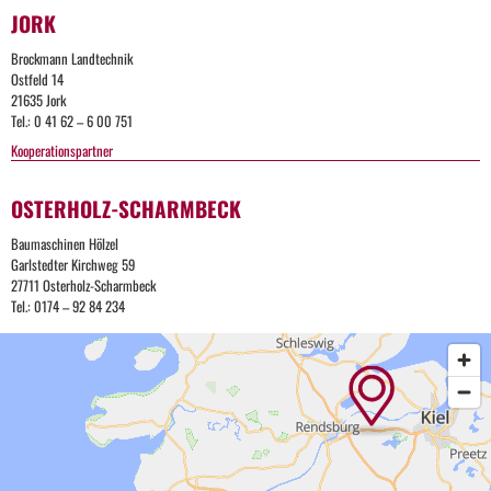
JORK
Brockmann Landtechnik
Ostfeld 14
21635 Jork
Tel.: 0 41 62 – 6 00 751
Kooperationspartner
OSTERHOLZ-SCHARMBECK
Baumaschinen Hölzel
Garlstedter Kirchweg 59
27711 Osterholz-Scharmbeck
Tel.: 0174 – 92 84 234