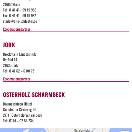
21682 Stade
Tel.: 0 41 41 - 99 19 988
Fax: 0 41 41 - 99 19 987
stade@bng-schlueter.de
Kooperationspartner
JORK
Brockmann Landtechnik
Ostfeld 14
21635 Jork
Tel.: 0 41 62 – 6 00 751
Kooperationspartner
OSTERHOLZ-SCHARMBECK
Baumaschinen Hölzel
Garlstedter Kirchweg 59
27711 Osterholz-Scharmbeck
Tel.: 0174 – 92 84 234