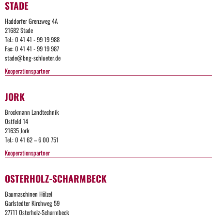
STADE
Haddorfer Grenzweg 4A
21682 Stade
Tel.: 0 41 41 - 99 19 988
Fax: 0 41 41 - 99 19 987
stade@bng-schlueter.de
Kooperationspartner
JORK
Brockmann Landtechnik
Ostfeld 14
21635 Jork
Tel.: 0 41 62 – 6 00 751
Kooperationspartner
OSTERHOLZ-SCHARMBECK
Baumaschinen Hölzel
Garlstedter Kirchweg 59
27711 Osterholz-Scharmbeck