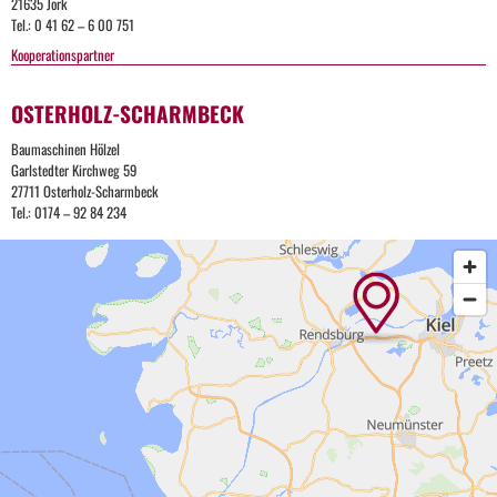
21635 Jork
Tel.: 0 41 62 – 6 00 751
Kooperationspartner
OSTERHOLZ-SCHARMBECK
Baumaschinen Hölzel
Garlstedter Kirchweg 59
27711 Osterholz-Scharmbeck
Tel.: 0174 – 92 84 234