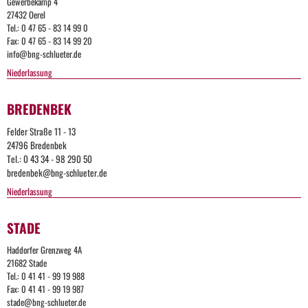
Gewerbekamp 4
27432 Oerel
Tel.: 0 47 65 - 83 14 99 0
Fax: 0 47 65 - 83 14 99 20
info@bng-schlueter.de
Niederlassung
BREDENBEK
Felder Straße 11 - 13
24796 Bredenbek
Tel.: 0 43 34 - 98 290 50
bredenbek@bng-schlueter.de
Niederlassung
Too
STADE
Many
Haddorfer Grenzweg 4A
21682 Stade
Request
Tel.: 0 41 41 - 99 19 988
Fax: 0 41 41 - 99 19 987
stade@bng-schlueter.de