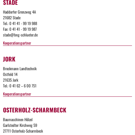
STADE
Haddorfer Grenzweg 4A
21682 Stade
Tel.: 0 41 41 - 99 19 988
Fax: 0 41 41 - 99 19 987
stade@bng-schlueter.de
Kooperationspartner
JORK
Brockmann Landtechnik
Ostfeld 14
21635 Jork
Tel.: 0 41 62 – 6 00 751
Kooperationspartner
OSTERHOLZ-SCHARMBECK
Baumaschinen Hölzel
Garlstedter Kirchweg 59
27711 Osterholz-Scharmbeck